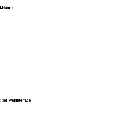
ikHeim
)
t per Webinterface